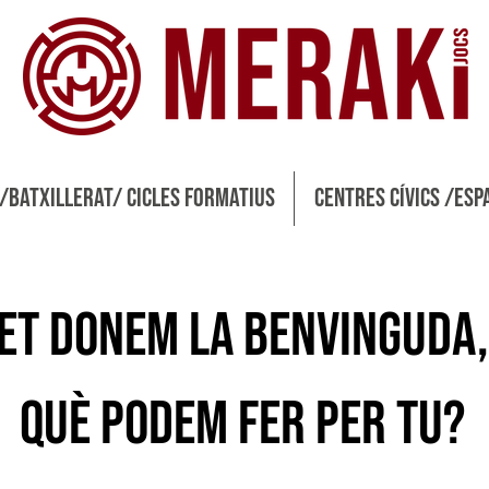
 /Batxillerat/ Cicles formatius
 /Batxillerat/ Cicles formatius
Centres Cívics /Esp
Centres Cívics /Esp
Et donem la benvinguda,
què podem fer per tu?