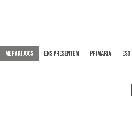
MERAKI JOCS
MERAKI JOCS
Ens Presentem
Ens Presentem
Primària
Primària
ESO
ESO