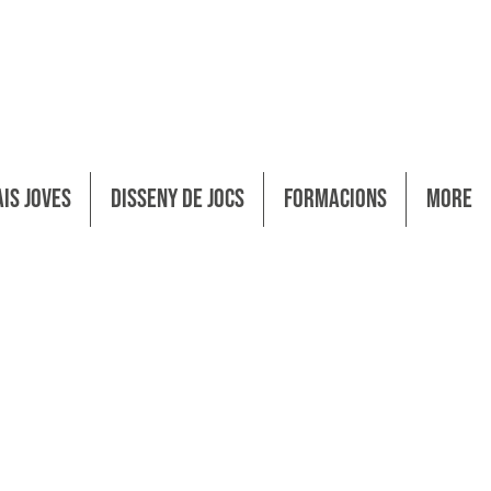
ais Joves
ais Joves
Disseny de Jocs
Disseny de Jocs
Formacions
Formacions
More
More