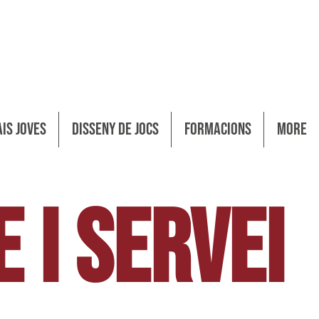
isseny de Jocs
Formacions
Gamificació
ais Joves
Disseny de Jocs
Formacions
More
 I SERVEI