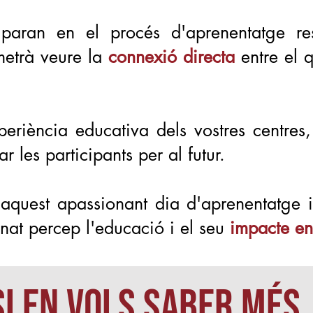
iciparan en el procés d'aprenentatge r
metrà veure la
connexió directa
entre el 
periència educativa dels vostres centres
r les participants per al futur.
 aquest apassionant dia d'aprenentatge 
at percep l'educació i el seu
impacte en
Si en vols saber més..