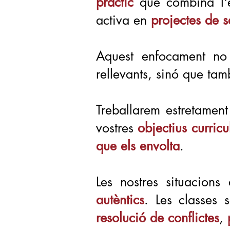
pràctic
que combina l'e
activa en
projectes de s
Aquest enfocament no 
rellevants, sinó que ta
Treballarem estretamen
vostres
objectius curricu
que els envolta
.
Les nostres situacions
autèntics
. Les classes 
resolució de conflictes
,