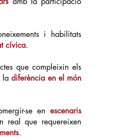
ars
amb la participació
eixements i habilitats
t cívica
.
ctes que compleixin els
r la
diferència en el món
ubmergir-se en
escenaris
ón real que requereixen
ements
.