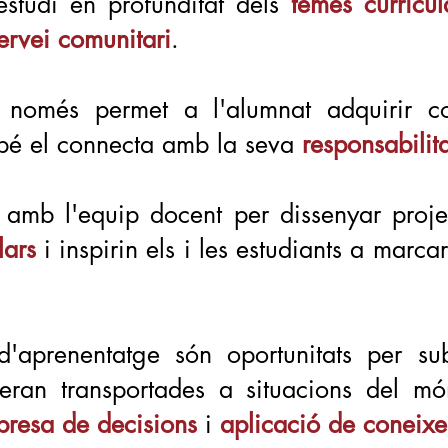
studi en profunditat dels
temes curricul
ervei comunitari
.
només permet a l'alumnat adquirir con
mbé el connecta amb la seva
responsabilita
t amb l'equip docent per dissenyar proje
lars
i inspirin els i les estudiants a marca
 d'aprenentatge són oportunitats per s
seran transportades a situacions del m
presa de decisions
i
aplicació de coneix