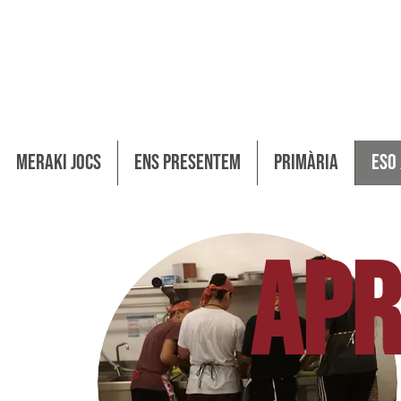
esentem
Primària
ESO /Batxillerat/ Cicle
MERAKI JOCS
Ens Presentem
Primària
ESO
APR