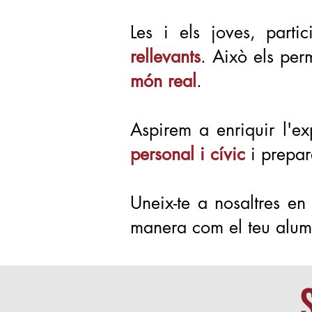
Les i els joves, part
rellevants
. Això els per
món real
.
Aspirem a enriquir l'ex
personal i cívic
i prepara
Uneix-te a nosaltres en
manera com el teu alumn