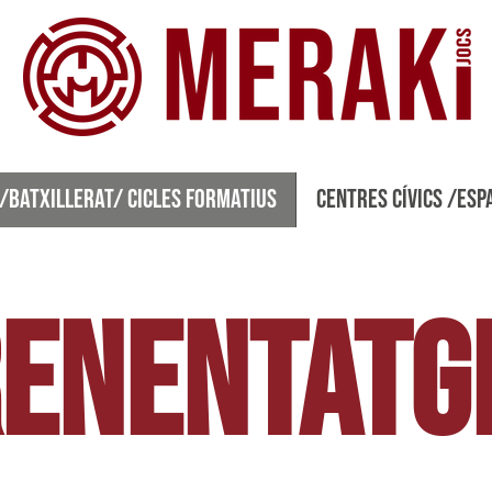
s formatius
Centres Cívics /Espais Joves
D
 /Batxillerat/ Cicles formatius
Centres Cívics /Esp
ENENTATGE