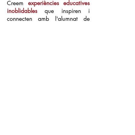
Creem
experiències educatives
inoblidables
que inspiren i
connecten amb l'alumnat de
primària.
Uneix-te a nosaltres per a una
jornada emocionant i divertit
que no us deixarà indiferents!
Si en vols saber més...
CONTACTA'NS