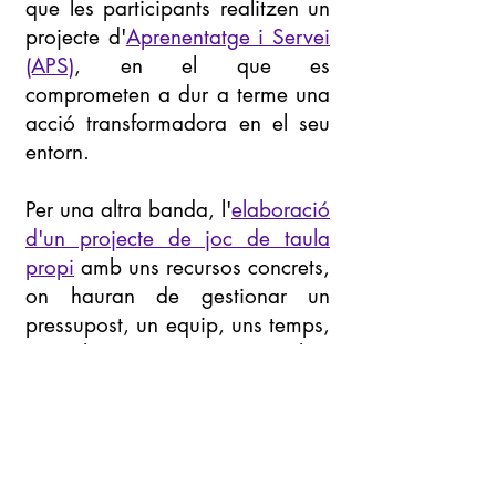
que les participants realitzen un
projecte d'
Aprenentatge i Servei
(APS)
, en el que es
comprometen a dur a terme una
acció transformadora en el seu
entorn.
Per una altra banda, l'
elaboració
d'un projecte de joc de taula
propi
amb uns recursos concrets,
on hauran de gestionar un
pressupost, un equip, uns temps,
uns objectius, etc. Per acabar
elaborant un producte final
avaluable (juntament amb el
procés).